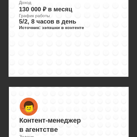
Задачи
Контент-план, сбор фактуры,
написание текстов, аналитика
Доход
120 000 ₽ в месяц
График работы
5/2, 6-7 часов в день
Источник: зэпэшки в контенте
Копирайтер в IT-компании
Задачи
ТЗ на видеоконтент, написание
текстов
Доход
83 000 ₽ в месяц
График работы
5/2
Источник: зэпэшки в контенте