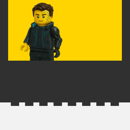
Написать серию продуктовых писем
4. Нативный рекламный контент:
статьи в СМИ, кейсы
10 дней
Теория + практика
Уроки
Что представляют собой «нативные статьи»
Как сделать хорошую нативку
Типичные ошибки в нативных рекламных
текстах
Как написать хороший кейс