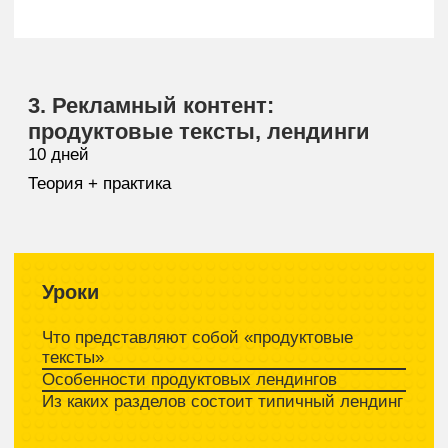
Демо-версия курса
Мы собрали в демке несколько
теоретических материалов и
практических заданий. Скачайте их,
чтобы получить более полное
представление о курсе.
Скачать в Телеграме