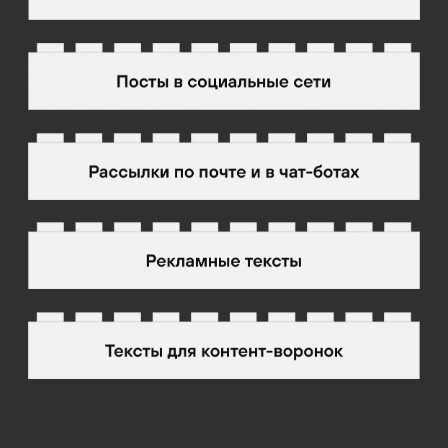
Нужно другое: понимать, как
с помощью текста решать реальные
задачи бизнеса. С этим пониманием
приходит хорошая работа —
например, такая ↓
Копирайтер в интернет-
магазине
Задачи
Email-рассылки, тексты для
промостраниц, пресс-релизы
Доход
130 000 ₽ в месяц
График работы
5/2, 8 часов в день
Источник: зэпэшки в контенте