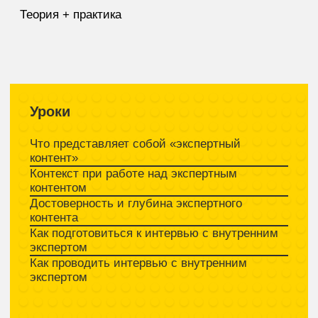
Бонус: базовые принципы оценки
эффективности контента + работа
с SEO
Контент-маркетинг
Как оценивать эффективность текстов
на разных этапах воронки
Как оценивать эффективность текста
на этапе первого касания
Как оценивать эффективность текстов
на этапе прогрева
Как оценивать эффективность текстов
на этапе лидогенерации
Что нужно знать про оценку эффективности
текстов