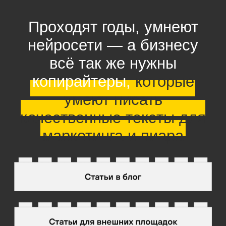
Создавать качественные
тексты — это навык. У кого
он развит,
тот
может
зарабатывать нормальные
деньги на интересных
задачах
Чтобы зарабатывать достойные
деньги на копирайтинге,
не обязательно стучать по клавиатуре
в режиме 24/7, годами ждать
адекватных заказчиков или развивать
личный бренд.