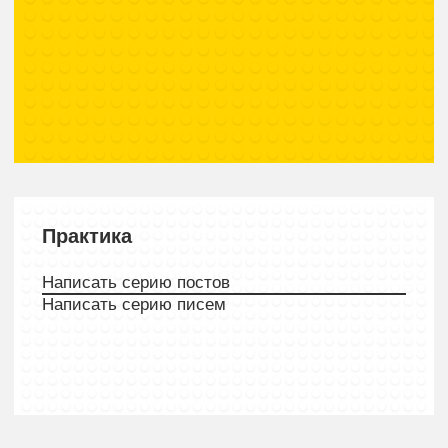
Выбрать задания
В одном блоке программы
замените задания на задачи со
своей работы. Еще можете
попросить индивидуализировать
домашки, например, сделать их
только по финансам
Поменять всё
Сделайте акцент на нужных вам