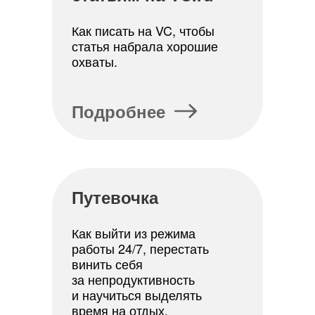
Теоретические курсы
Как писать на VC, чтобы
Корпоративное обучение
статья набрала хорошие
охваты.
Индивидуальное обучение
Партнерская программа
Подробнее
Конструктор скидок
Истории успеха
Рейтинг выпускников
Вакансии
Путевочка
Сделаемский блог
Как выйти из режима
Личный кабинет
работы 24/7, перестать
винить себя
Поддержка
за непродуктивность
и научиться выделять
Оферта
время на отдых.