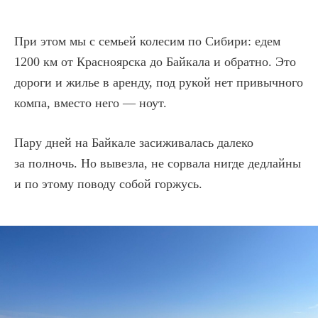
Партнерская программа
Конструктор скидок
При этом мы с семьей колесим по Сибири: едем
1200 км от Красноярска до Байкала и обратно. Это
Истории успеха
дороги и жилье в аренду, под рукой нет привычного
Рейтинг выпускников
компа, вместо него — ноут.
Вакансии
Сделаемский блог
Пару дней на Байкале засиживалась далеко
за полночь. Но вывезла, не сорвала нигде дедлайны
Личный кабинет
и по этому поводу собой горжусь.
Поддержка
Оферта
Политика
конфиденциальности
© 2025 «Сделаем»