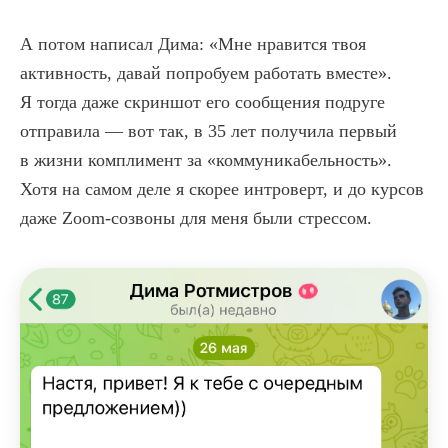
«Рандеву с редактором» больше
подойдет начинающим копирайтерам
А потом написал Дима: «Мне нравится твоя
с опытом до года, а «Конструктор» —
тем, кто уже освоился в профессии
активность, давай попробуем работать вместе».
и хочет углубить знания, набить руку
Я тогда даже скриншот его сообщения подруге
в разных форматах текста, собрать
сильное портфолио.
отправила — вот так, в 35 лет получила первый
в жизни комплимент за «коммуникабельность».
Хотя на самом деле я скорее интроверт, и до курсов
даже Zoom-созвоны для меня были стрессом.
Рандеву
с редактором
Практическо-теоретический
курс для копирайтеров
по написанию коммерческих
текстов. 7 недель
персональной работы
с редактором «Сделаем»