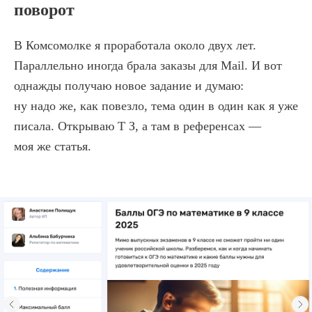
поворот
Если только начинаете
В Комсомолке я проработала около двух лет.
работать
копирайтером,
Параллельно иногда брала заказы для Mail. И вот
забирайте наш
однажды получаю новое задание и думаю:
бесплатный курс
ну надо же, как повезло, тема один в один как я уже
«Научим писать»
8 важнейших навыков для тех,
писала. Открываю Т З, а там в референсах —
кто зарабатывает на текстах.
моя же статья.
Переходите в телеграм-бот,
чтобы забрать курс
Получить курс