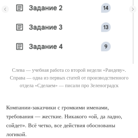
Слева — учебная работа со второй недели «Рандеву».
Справа — одна из первых статей от производственного
×
отдела «Сделаем» — писали про Зеленоградск
Не знаете, какой курс подойдет под ваши
задачи? Напишите нам в бот, поможем
подобрать обучение и не потратить деньги зря
Приходите и вы к нам
Компании-заказчики с громкими именами,
Проконсультироваться
учиться копирайтингу
требования — жесткие. Никакого «ой, да ладно,
сойдет». Всё четко, все действия обоснованы
логикой.
Есть два уровня сложности:
курс