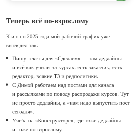
Открыта предзапись
Теперь всё по-взрослому
К июню 2025 года мой рабочий график уже
выглядел так:
Пишу тексты для «Сделаем» — там дедлайны
и всё как учили на курсах: есть заказчик, есть
редактор, всякие ТЗ и редполитики.
С Димой работаем над постами для канала
и рассылками по поводу распродажи курсов. Тут
Практические курсы
не просто дедлайны, а «нам надо выпустить пост
Теоретические курсы
сегодня».
Учеба на «Конструкторе», где тоже дедлайны
Корпоративное обучение
и тоже по-взрослому.
Индивидуальное обучение