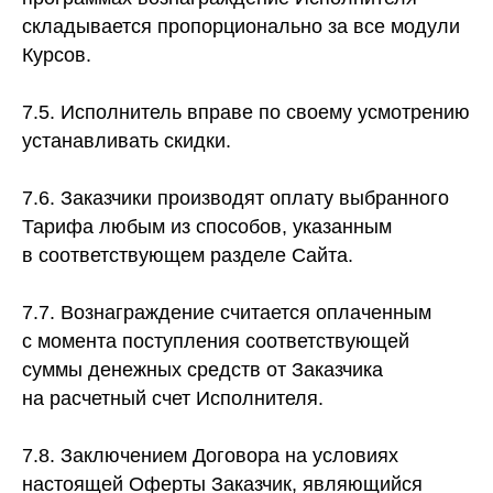
складывается пропорционально за все модули
Курсов.
7.5. Исполнитель вправе по своему усмотрению
устанавливать скидки.
7.6. Заказчики производят оплату выбранного
Тарифа любым из способов, указанным
в соответствующем разделе Сайта.
×
Не знаете, какой курс подойдет под ваши
7.7. Вознаграждение считается оплаченным
задачи? Напишите нам в бот, поможем
подобрать обучение и не потратить деньги зря
с момента поступления соответствующей
суммы денежных средств от Заказчика
Проконсультироваться
на расчетный счет Исполнителя.
7.8. Заключением Договора на условиях
настоящей Оферты Заказчик, являющийся