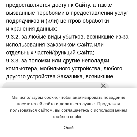
предоставляется доступ к Сайту, а также
вызванные перебоями в предоставлении услуг
подрядчиков и (или) центров обработки
и хранения данных;
9.3.2. за любые виды убытков, возникшие из-за
использования Заказчиком Сайта или
отдельных частей/функций Сайта;
Практические курсы
9.3.3. за поломки или другие неполадки
Теоретические курсы
компьютера, мобильного устройства, любого
другого устройства Заказчика, возникшие
Корпоративное обучение
во время использования Сайта;
Индивидуальное обучение
9.3.4. за последствия, вызванные утерей или
Мы используем cookie, чтобы анализировать поведение
разглашением Заказчиком своих данных,
Партнерская программа
посетителей сайта и делать его лучше. Продолжая
необходимых для доступа к Сайту;
пользоваться сайтом, вы соглашаетесь с использованием
Конструктор скидок
9.3.5. за ошибки и/или нарушения, связанные
файлов cookie.
Истории успеха
с эксплуатацией Сайта и возникшие
Окей
в результате неправомерных действий третьих
Рейтинг выпускников